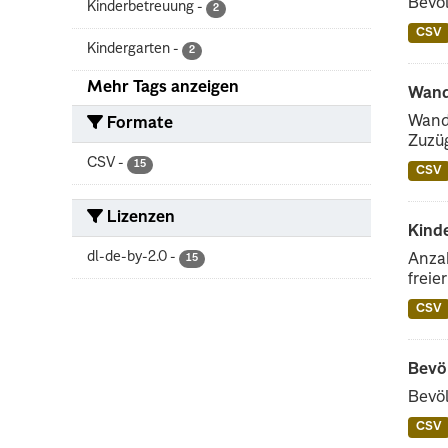
Bevöl
Kinderbetreuung
-
2
CSV
Kindergarten
-
2
Mehr Tags anzeigen
Wand
Wande
Formate
Zuzüg
CSV
-
15
CSV
Lizenzen
Kind
dl-de-by-2.0
-
Anzah
15
freie
CSV
Bevö
Bevöl
CSV