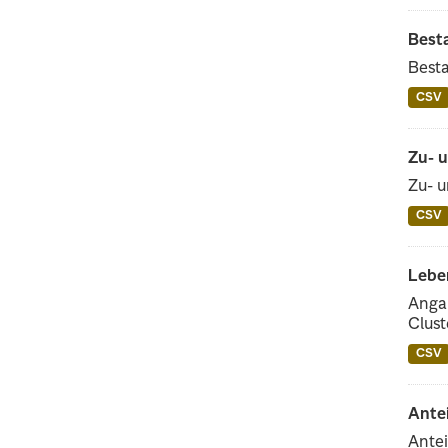
Best
Besta
CSV
Zu- 
Zu- u
CSV
Lebe
Angab
Clust
CSV
Ante
Antei