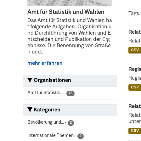
Amt für Statistik und Wahlen
Tags:
Das Amt für Statistik und Wahlen ha
t folgende Aufgaben: Organisation u
Rela
nd Durchführung von Wahlen und E
ntscheiden und Publikation der Erg
Relat
ebnisse. Die Benennung von Straße
CSV
n und...
mehr erfahren
Regis
Regis
Organisationen
CSV
Amt für Statistik...
-
15
Rela
Kategorien
Relat
unter
Bevölkerung und...
-
2
CSV
Internationale Themen
-
2