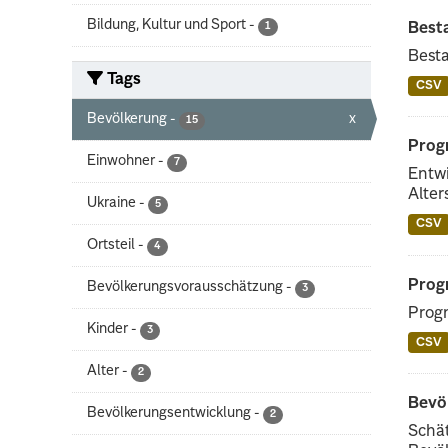
Bildung, Kultur und Sport
-
1
Best
Besta
Tags
CSV
Bevölkerung
-
x
15
Progn
Einwohner
-
7
Entwi
Alter
Ukraine
-
5
CSV
Ortsteil
-
4
Prog
Bevölkerungsvorausschätzung
-
3
Progn
Kinder
-
3
CSV
Alter
-
2
Bevö
Bevölkerungsentwicklung
-
2
Schät