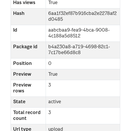
Has views
True
Hash
6aa1f32ef87b916cba2e2278af2
d0485
Id
aabcbaa9-fea9-4bca-9008-
4c188a5d8512
Package id
b4a230a8-a719-4698-82c1-
7c17be66d8c8
Position
0
Preview
True
Preview
3
rows
State
active
Total record
3
count
Url type
upload