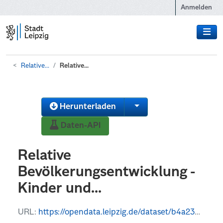
Zum Hauptinhalt wechseln
Anmelden
Relative...
Relative...
Herunterladen
Daten-API
Relative
Bevölkerungsentwicklung -
Kinder und...
URL:
https://opendata.leipzig.de/dataset/b4a230a8-a719-4698-82c1-7c17be66d8c8/resource/aabcbaa9-fea9-4bca-9008-4c188a5d8512/download/relativebevolkerungsentwicklung.csv