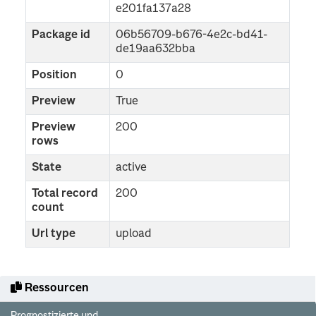
e201fa137a28
Package id
06b56709-b676-4e2c-bd41-
de19aa632bba
Position
0
Preview
True
Preview
200
rows
State
active
Total record
200
count
Url type
upload
Ressourcen
Prognostizierte und...