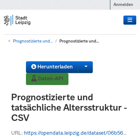
Zum Hauptinhalt wechseln
Anmelden
Prognostizierte und...
Prognostizierte und...
Herunterladen
Daten-API
Prognostizierte und
tatsächliche Altersstruktur -
CSV
URL:
https://opendata.leipzig.de/dataset/06b56709-b676-4e2c-bd41-de19aa632bba/resource/2761ae4a-c9be-495d-8473-e201fa137a28/download/prognostiziertealtersstruktur.csv