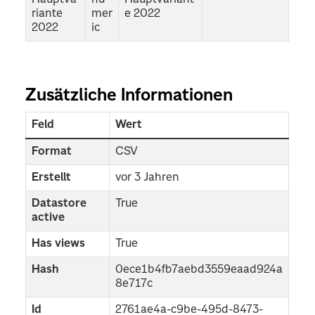
riante
mer
e 2022
2022
ic
Zusätzliche Informationen
Feld
Wert
Format
CSV
Erstellt
vor 3 Jahren
Datastore
True
active
Has views
True
Hash
0ece1b4fb7aebd3559eaad924a
8e717c
Id
2761ae4a-c9be-495d-8473-