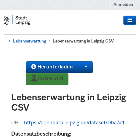
Zum Hauptinhalt wechseln
Anmelden
Lebenserwartung
Lebenserwartung in Leipzig CSV
Herunterladen
Daten-API
Lebenserwartung in Leipzig
CSV
URL:
https://opendata.leipzig.de/dataset/0ba3c1ff-400c-4fd2-ab18-fc2f7adc18e8/resource/18758590-a8e4-4b4c-9798-6860c2702fa6/download/lebenserwartung-in-leipzig-und-den-clustern.csv
Datensatzbeschreibung: