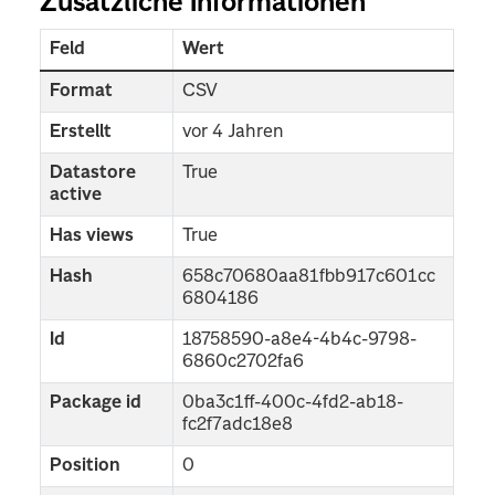
Zusätzliche Informationen
Feld
Wert
Format
CSV
Erstellt
vor 4 Jahren
Datastore
True
active
Has views
True
Hash
658c70680aa81fbb917c601cc
6804186
Id
18758590-a8e4-4b4c-9798-
6860c2702fa6
Package id
0ba3c1ff-400c-4fd2-ab18-
fc2f7adc18e8
Position
0