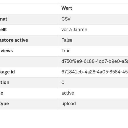
d
Wert
mat
CSV
ellt
vor 3 Jahren
astore active
False
 views
True
d750f9e9-6188-4dd7-b9e0-a3
kage id
671841eb-4a28-4a05-8584-4
ition
0
te
active
 type
upload