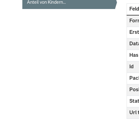
Anteil von Kindern...
Fel
For
Erst
Dat
Has
Id
Pac
Pos
Sta
Url