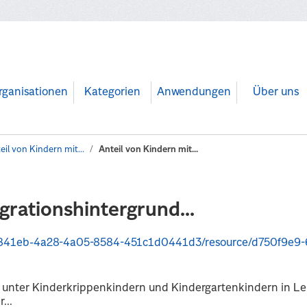
rganisationen
Kategorien
Anwendungen
Über uns
eil von Kindern mit...
Anteil von Kindern mit...
grationshintergrund...
a28-4a05-8584-451c1d0441d3/resource/d750f9e9-6188-4dd7-b9e0-a3ab3ced4c
d unter Kinderkrippenkindern und Kindergartenkindern in Le
...