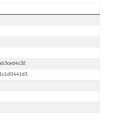
ab3ced4c32
51c1d0441d3