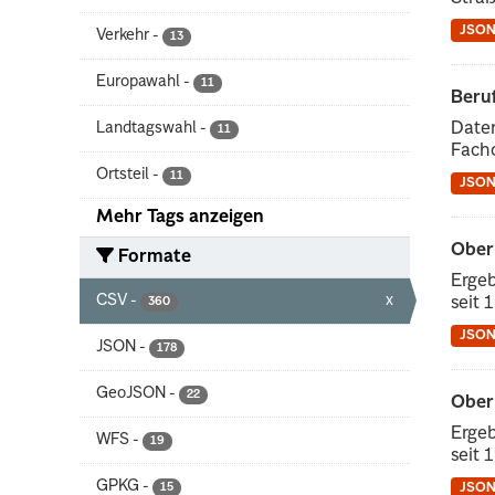
JSO
Verkehr
-
13
Europawahl
-
11
Beru
Landtagswahl
-
Daten
11
Facho
Ortsteil
-
11
JSO
Mehr Tags anzeigen
Ober
Formate
Ergeb
CSV
-
x
seit 
360
JSO
JSON
-
178
GeoJSON
-
22
Ober
Ergeb
WFS
-
19
seit 
GPKG
-
15
JSO