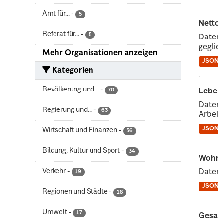
Amt für...
-
5
Nett
Referat für...
-
5
Date
gegli
Mehr Organisationen anzeigen
JSO
Kategorien
Bevölkerung und...
-
70
Lebe
Date
Regierung und...
-
63
Arbe
JSO
Wirtschaft und Finanzen
-
36
Bildung, Kultur und Sport
-
34
Wohn
Verkehr
-
Date
19
JSO
Regionen und Städte
-
18
Umwelt
-
17
Gesa