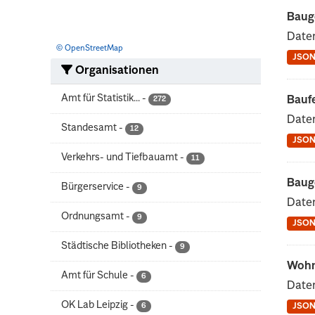
Baug
Date
© OpenStreetMap
JSO
Organisationen
Amt für Statistik...
-
Baufe
272
Daten
Standesamt
-
12
JSO
Verkehrs- und Tiefbauamt
-
11
Baug
Bürgerservice
-
9
Date
Ordnungsamt
-
9
JSO
Städtische Bibliotheken
-
9
Wohn
Amt für Schule
-
6
Date
OK Lab Leipzig
-
6
JSO