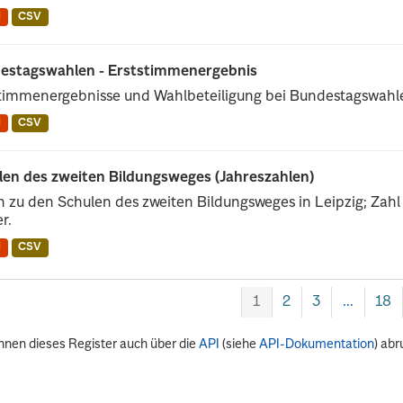
N
CSV
estagswahlen - Erststimmenergebnis
timmenergebnisse und Wahlbeteiligung bei Bundestagswahlen
N
CSV
len des zweiten Bildungsweges (Jahreszahlen)
 zu den Schulen des zweiten Bildungsweges in Leipzig; Zahl 
r.
N
CSV
1
2
3
...
18
nnen dieses Register auch über die
API
(siehe
API-Dokumentation
) abr