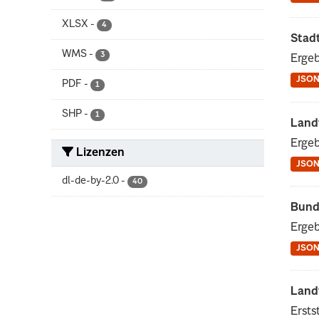
XLSX
-
4
Stad
WMS
-
3
Ergeb
JSO
PDF
-
1
SHP
-
1
Land
Ergeb
Lizenzen
JSO
dl-de-by-2.0
-
40
Bund
Ergeb
JSO
Land
Ersts