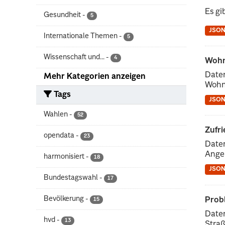
Es gi
Gesundheit
-
5
JSO
Internationale Themen
-
5
Wissenschaft und...
-
4
Wohn
Date
Mehr Kategorien anzeigen
Wohn
Tags
JSO
Wahlen
-
52
Zufr
opendata
-
23
Daten
Angeb
harmonisiert
-
18
JSO
Bundestagswahl
-
17
Bevölkerung
-
Prob
15
Date
hvd
-
13
Straß