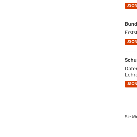
JSO
Bund
Ersts
JSO
Schu
Daten
Lehre
JSO
Sie kö