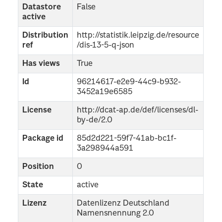
Datastore
False
active
Distribution
http://statistik.leipzig.de/resource
ref
/dis-13-5-q-json
Has views
True
Id
96214617-e2e9-44c9-b932-
3452a19e6585
License
http://dcat-ap.de/def/licenses/dl-
by-de/2.0
Package id
85d2d221-59f7-41ab-bc1f-
3a298944a591
Position
0
State
active
Lizenz
Datenlizenz Deutschland
Namensnennung 2.0