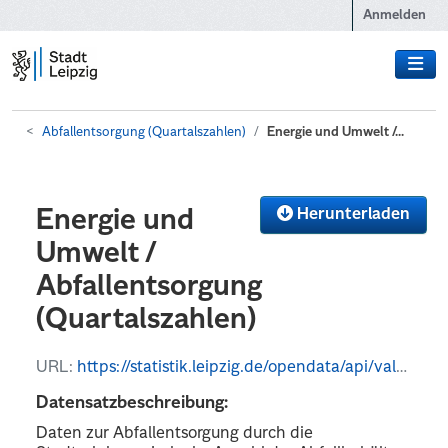
Zum Hauptinhalt wechseln
Anmelden
Abfallentsorgung (Quartalszahlen)
Energie und Umwelt /...
Herunterladen
Energie und
Umwelt /
Abfallentsorgung
(Quartalszahlen)
URL:
https://statistik.leipzig.de/opendata/api/values?kategorie_nr=13&rubrik_nr=5&periode=q&format=json
Datensatzbeschreibung:
Daten zur Abfallentsorgung durch die