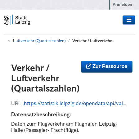
Zum Hauptinhalt wechseln
Anmelden
Luftverkehr (Quartalszahlen)
Verkehr / Luftverkehr...
Zur Ressource
Verkehr /
Luftverkehr
(Quartalszahlen)
URL:
https://statistik.leipzig.de/opendata/api/values?kategorie_nr=10&rubrik_nr=5&periode=q&format=csv
Datensatzbeschreibung:
Daten zum Flugverkehr am Flughafen Leipzig-
Halle (Passagier- Frachtflüge).