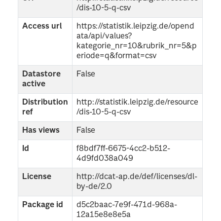
/dis-10-5-q-csv
Access url
https://statistik.leipzig.de/opend
ata/api/values?
kategorie_nr=10&rubrik_nr=5&p
eriode=q&format=csv
Datastore
False
active
Distribution
http://statistik.leipzig.de/resource
ref
/dis-10-5-q-csv
Has views
False
Id
f8bdf7ff-6675-4cc2-b512-
4d9fd038a049
License
http://dcat-ap.de/def/licenses/dl-
by-de/2.0
Package id
d5c2baac-7e9f-471d-968a-
12a15e8e8e5a