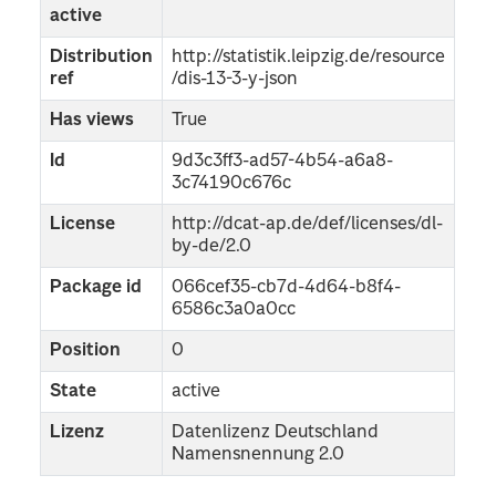
active
Distribution
http://statistik.leipzig.de/resource
ref
/dis-13-3-y-json
Has views
True
Id
9d3c3ff3-ad57-4b54-a6a8-
3c74190c676c
License
http://dcat-ap.de/def/licenses/dl-
by-de/2.0
Package id
066cef35-cb7d-4d64-b8f4-
6586c3a0a0cc
Position
0
State
active
Lizenz
Datenlizenz Deutschland
Namensnennung 2.0