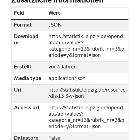
Zusätzliche Informationen
Feld
Wert
Format
JSON
Download
https://statistik.leipzig.de/opend
url
ata/api/values?
kategorie_nr=13&rubrik_nr=3&p
eriode=y&format=json
Erstellt
vor 3 Jahren
Media type
application/json
Uri
http://statistik.leipzig.de/resource
/dis-13-3-y-json
Access url
https://statistik.leipzig.de/opend
ata/api/values?
kategorie_nr=13&rubrik_nr=3&p
eriode=y&format=json
Datastore
False