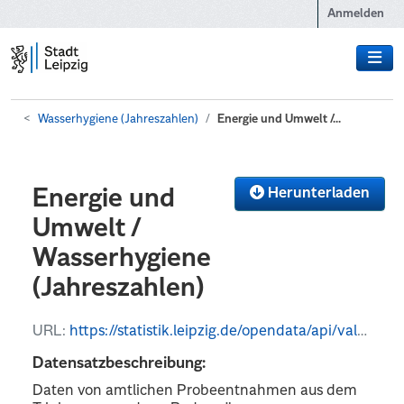
Zum Hauptinhalt wechseln
Anmelden
Wasserhygiene (Jahreszahlen)
Energie und Umwelt /...
Herunterladen
Energie und
Umwelt /
Wasserhygiene
(Jahreszahlen)
URL:
https://statistik.leipzig.de/opendata/api/values?kategorie_nr=13&rubrik_nr=3&periode=y&format=json
Datensatzbeschreibung:
Daten von amtlichen Probeentnahmen aus dem