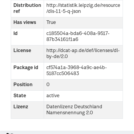
Distribution
http://statistik.leipzig.de/resource
ref
/dis-11-5-q-json
Has views
True
Id
c185504a-bda6-408a-9517-
87b34161f1a6
License
http://dcat-ap.de/def/licenses/dl-
by-de/2.0
Package id
cf574a1a-3968-4a9c-ae4b-
5187cc506483
Position
0
State
active
Lizenz
Datenlizenz Deutschland
Namensnennung 2.0