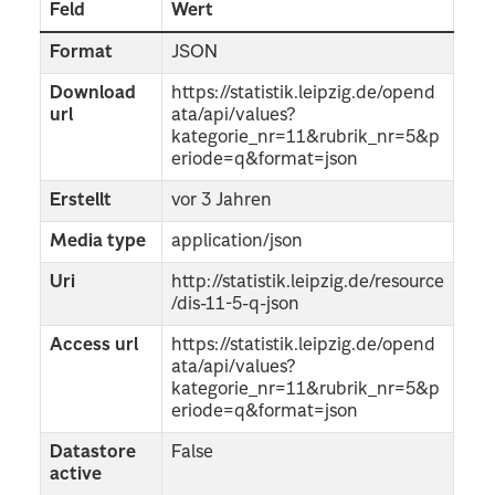
Feld
Wert
Format
JSON
Download
https://statistik.leipzig.de/opend
url
ata/api/values?
kategorie_nr=11&rubrik_nr=5&p
eriode=q&format=json
Erstellt
vor 3 Jahren
Media type
application/json
Uri
http://statistik.leipzig.de/resource
/dis-11-5-q-json
Access url
https://statistik.leipzig.de/opend
ata/api/values?
kategorie_nr=11&rubrik_nr=5&p
eriode=q&format=json
Datastore
False
active