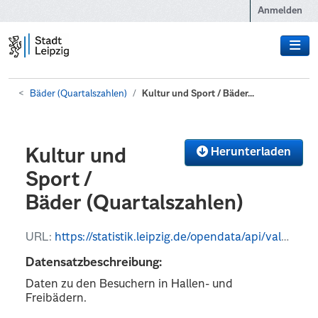
Zum Hauptinhalt wechseln
Anmelden
Bäder (Quartalszahlen)
Kultur und Sport / Bäder...
Herunterladen
Kultur und
Sport /
Bäder (Quartalszahlen)
URL:
https://statistik.leipzig.de/opendata/api/values?kategorie_nr=11&rubrik_nr=5&periode=q&format=json
Datensatzbeschreibung:
Daten zu den Besuchern in Hallen- und
Freibädern.