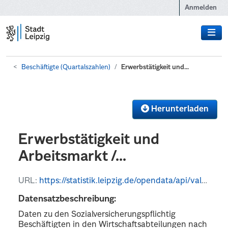
Zum Hauptinhalt wechseln
Anmelden
Beschäftigte (Quartalszahlen)
Erwerbstätigkeit und...
Herunterladen
Erwerbstätigkeit und
Arbeitsmarkt /...
URL:
https://statistik.leipzig.de/opendata/api/values?kategorie_nr=7&rubrik_nr=1&periode=q&format=csv
Datensatzbeschreibung:
Daten zu den Sozialversicherungspflichtig
Beschäftigten in den Wirtschaftsabteilungen nach