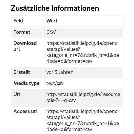
Zusätzliche Informationen
Feld
Wert
Format
CSV
Download
https://statistik.leipzig.de/opend
url
ata/api/values?
kategorie_nr=7&rubrik_nr=1&pe
riode=q&format=csv
Erstellt
vor 3 Jahren
Media type
text/csv
Uri
http://statistik.leipzig.de/resource
/dis-7-1-q-csv
Access url
https://statistik.leipzig.de/opend
ata/api/values?
kategorie_nr=7&rubrik_nr=1&pe
riode=q&format=csv