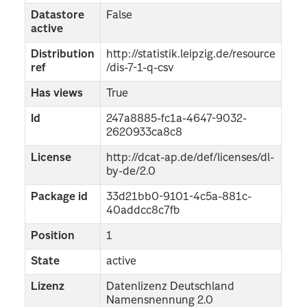
Datastore
False
active
Distribution
http://statistik.leipzig.de/resource
ref
/dis-7-1-q-csv
Has views
True
Id
247a8885-fc1a-4647-9032-
2620933ca8c8
License
http://dcat-ap.de/def/licenses/dl-
by-de/2.0
Package id
33d21bb0-9101-4c5a-881c-
40addcc8c7fb
Position
1
State
active
Lizenz
Datenlizenz Deutschland
Namensnennung 2.0