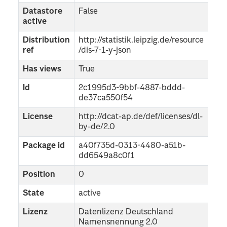
Datastore
False
active
Distribution
http://statistik.leipzig.de/resource
ref
/dis-7-1-y-json
Has views
True
Id
2c1995d3-9bbf-4887-bddd-
de37ca550f54
License
http://dcat-ap.de/def/licenses/dl-
by-de/2.0
Package id
a40f735d-0313-4480-a51b-
dd6549a8c0f1
Position
0
State
active
Lizenz
Datenlizenz Deutschland
Namensnennung 2.0