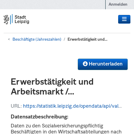
Zum Hauptinhalt wechseln
Anmelden
Beschäftigte (Jahreszahlen)
Erwerbstätigkeit und...
Herunterladen
Erwerbstätigkeit und
Arbeitsmarkt /...
URL:
https://statistik.leipzig.de/opendata/api/values?kategorie_nr=7&rubrik_nr=1&periode=y&format=json
Datensatzbeschreibung:
Daten zu den Sozialversicherungspflichtig
Beschäftigten in den Wirtschaftsabteilungen nach