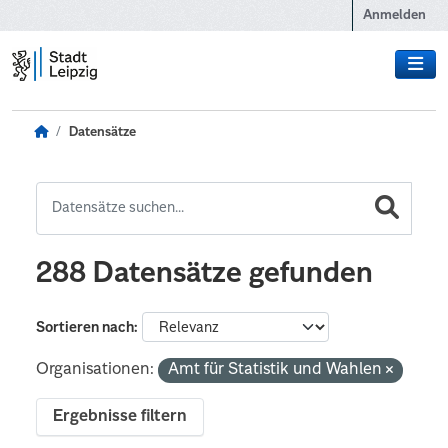
Zum Hauptinhalt wechseln
Anmelden
Datensätze
288 Datensätze gefunden
Sortieren nach
Organisationen:
Amt für Statistik und Wahlen
Ergebnisse filtern