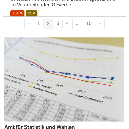
im Verarbeitenden Gewerbe.
JSON
CSV
«
1
2
3
4
...
15
»
Amt für Statistik und Wahlen