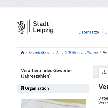
Zum Hauptinhalt wechseln
Datensätze
O
Organisationen
Amt für Statistik und Wahlen
Ver
Verarbeitendes Gewerbe
(Jahreszahlen)
Ve
Organisation
Daten
Vera