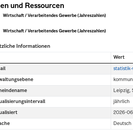
en und Ressourcen
Wirtschaft / Verarbeitendes Gewerbe (Jahreszahlen)
Wirtschaft / Verarbeitendes Gewerbe (Jahreszahlen)
tzliche Informationen
d
Wert
ail
statisti
waltungsebene
kommuna
eindename
Leipzig,
alisierungsintervall
jährlich
alisiert
2026-06
ache
Deutsch