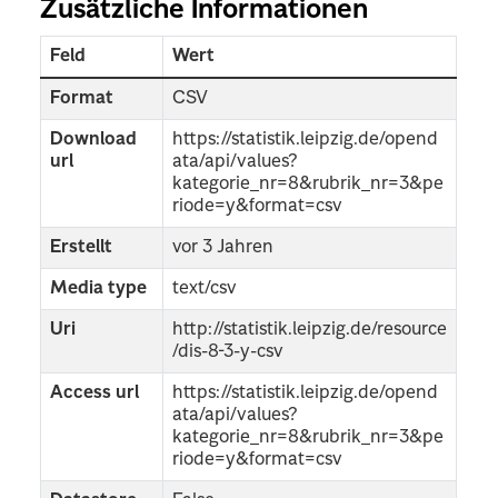
Zusätzliche Informationen
Feld
Wert
Format
CSV
Download
https://statistik.leipzig.de/opend
url
ata/api/values?
kategorie_nr=8&rubrik_nr=3&pe
riode=y&format=csv
Erstellt
vor 3 Jahren
Media type
text/csv
Uri
http://statistik.leipzig.de/resource
/dis-8-3-y-csv
Access url
https://statistik.leipzig.de/opend
ata/api/values?
kategorie_nr=8&rubrik_nr=3&pe
riode=y&format=csv