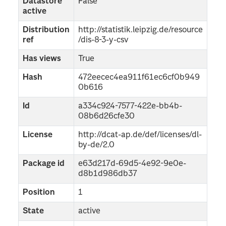
Datastore
False
active
Distribution
http://statistik.leipzig.de/resource
ref
/dis-8-3-y-csv
Has views
True
Hash
472eecec4ea911f61ec6cf0b949
0b616
Id
a334c924-7577-422e-bb4b-
08b6d26cfe30
License
http://dcat-ap.de/def/licenses/dl-
by-de/2.0
Package id
e63d217d-69d5-4e92-9e0e-
d8b1d986db37
Position
1
State
active