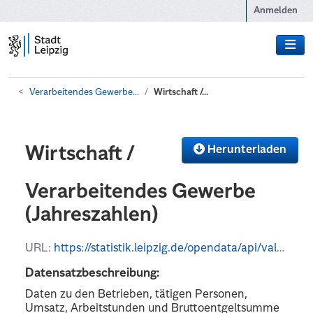
Zum Hauptinhalt wechseln
Anmelden
Verarbeitendes Gewerbe...
Wirtschaft /...
Herunterladen
Wirtschaft /
Verarbeitendes Gewerbe
(Jahreszahlen)
URL:
https://statistik.leipzig.de/opendata/api/values?kategorie_nr=8&rubrik_nr=3&periode=y&format=csv
Datensatzbeschreibung:
Daten zu den Betrieben, tätigen Personen,
Umsatz, Arbeitstunden und Bruttoentgeltsumme