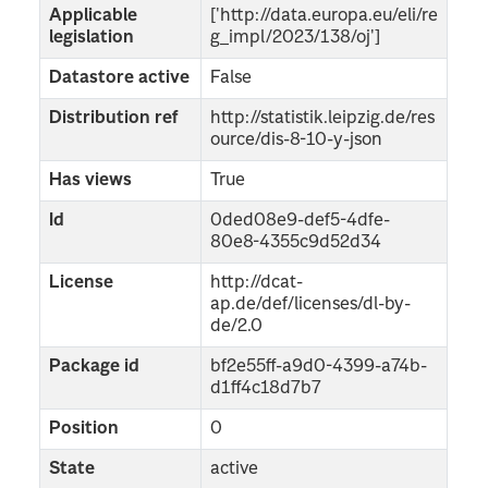
Applicable
['http://data.europa.eu/eli/re
legislation
g_impl/2023/138/oj']
Datastore active
False
Distribution ref
http://statistik.leipzig.de/res
ource/dis-8-10-y-json
Has views
True
Id
0ded08e9-def5-4dfe-
80e8-4355c9d52d34
License
http://dcat-
ap.de/def/licenses/dl-by-
de/2.0
Package id
bf2e55ff-a9d0-4399-a74b-
d1ff4c18d7b7
Position
0
State
active