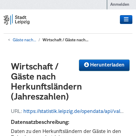
Zum Hauptinhalt wechseln
Anmelden
Gäste nach...
Wirtschaft / Gäste nach...
Herunterladen
Wirtschaft /
Gäste nach
Herkunftsländern
(Jahreszahlen)
URL:
https://statistik.leipzig.de/opendata/api/values?kategorie_nr=8&rubrik_nr=10&periode=y&format=json
Datensatzbeschreibung:
Daten zu den Herkunftsländern der Gäste in den