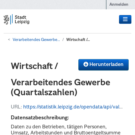
Zum Hauptinhalt wechseln
Anmelden
Verarbeitendes Gewerbe...
Wirtschaft /...
Herunterladen
Wirtschaft /
Verarbeitendes Gewerbe
(Quartalszahlen)
URL:
https://statistik.leipzig.de/opendata/api/values?kategorie_nr=8&rubrik_nr=3&periode=q&format=json
Datensatzbeschreibung:
Daten zu den Betrieben, tätigen Personen,
Umsatz, Arbeitstunden und Bruttoentgeltsumme