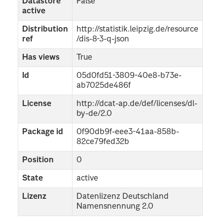
Datastore
False
active
Distribution
http://statistik.leipzig.de/resource
ref
/dis-8-3-q-json
Has views
True
Id
05d0fd51-3809-40e8-b73e-
ab7025de486f
License
http://dcat-ap.de/def/licenses/dl-
by-de/2.0
Package id
0f90db9f-eee3-41aa-858b-
82ce79fed32b
Position
0
State
active
Lizenz
Datenlizenz Deutschland
Namensnennung 2.0