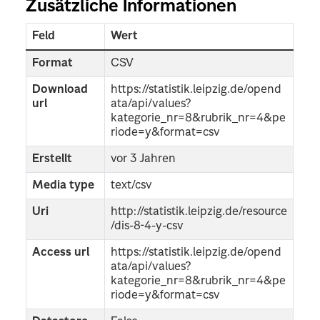
Zusätzliche Informationen
Feld
Wert
Format
CSV
Download
https://statistik.leipzig.de/opend
url
ata/api/values?
kategorie_nr=8&rubrik_nr=4&pe
riode=y&format=csv
Erstellt
vor 3 Jahren
Media type
text/csv
Uri
http://statistik.leipzig.de/resource
/dis-8-4-y-csv
Access url
https://statistik.leipzig.de/opend
ata/api/values?
kategorie_nr=8&rubrik_nr=4&pe
riode=y&format=csv