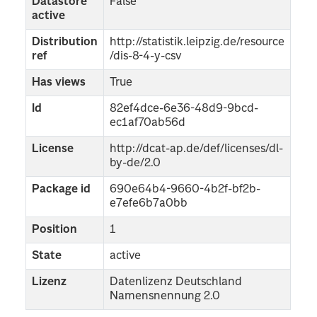
Datastore
False
active
Distribution
http://statistik.leipzig.de/resource
ref
/dis-8-4-y-csv
Has views
True
Id
82ef4dce-6e36-48d9-9bcd-
ec1af70ab56d
License
http://dcat-ap.de/def/licenses/dl-
by-de/2.0
Package id
690e64b4-9660-4b2f-bf2b-
e7efe6b7a0bb
Position
1
State
active
Lizenz
Datenlizenz Deutschland
Namensnennung 2.0