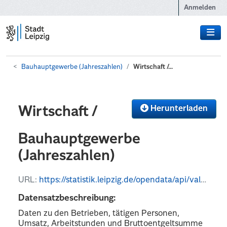
Zum Hauptinhalt wechseln
Anmelden
Bauhauptgewerbe (Jahreszahlen)
Wirtschaft /...
Herunterladen
Wirtschaft /
Bauhauptgewerbe
(Jahreszahlen)
URL:
https://statistik.leipzig.de/opendata/api/values?kategorie_nr=8&rubrik_nr=4&periode=y&format=csv
Datensatzbeschreibung:
Daten zu den Betrieben, tätigen Personen,
Umsatz, Arbeitstunden und Bruttoentgeltsumme