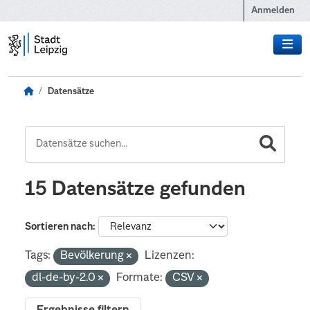
Zum Hauptinhalt wechseln
Anmelden
Datensätze
15 Datensätze gefunden
Sortieren nach
Tags:
Bevölkerung
Lizenzen:
dl-de-by-2.0
Formate:
CSV