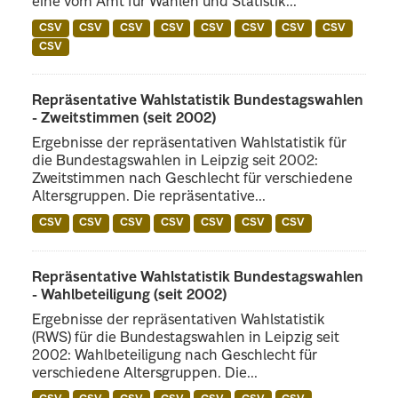
eine vom Amt für Wahlen und Statistik...
CSV
CSV
CSV
CSV
CSV
CSV
CSV
CSV
CSV
Repräsentative Wahlstatistik Bundestagswahlen
- Zweitstimmen (seit 2002)
Ergebnisse der repräsentativen Wahlstatistik für
die Bundestagswahlen in Leipzig seit 2002:
Zweitstimmen nach Geschlecht für verschiedene
Altersgruppen. Die repräsentative...
CSV
CSV
CSV
CSV
CSV
CSV
CSV
Repräsentative Wahlstatistik Bundestagswahlen
- Wahlbeteiligung (seit 2002)
Ergebnisse der repräsentativen Wahlstatistik
(RWS) für die Bundestagswahlen in Leipzig seit
2002: Wahlbeteiligung nach Geschlecht für
verschiedene Altersgruppen. Die...