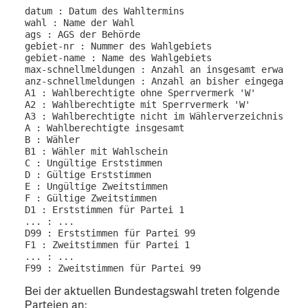
datum : Datum des Wahltermins

wahl : Name der Wahl

ags : AGS der Behörde

gebiet-nr : Nummer des Wahlgebiets

gebiet-name : Name des Wahlgebiets

max-schnellmeldungen : Anzahl an insgesamt erwartete
anz-schnellmeldungen : Anzahl an bisher eingegangene
A1 : Wahlberechtigte ohne Sperrvermerk 'W'

A2 : Wahlberechtigte mit Sperrvermerk 'W'

A3 : Wahlberechtigte nicht im Wählerverzeichnis

A : Wahlberechtigte insgesamt

B : Wähler

B1 : Wähler mit Wahlschein

C : Ungültige Erststimmen

D : Gültige Erststimmen

E : Ungültige Zweitstimmen

F : Gültige Zweitstimmen

D1 : Erststimmen für Partei 1

... : ...

D99 : Erststimmen für Partei 99

F1 : Zweitstimmen für Partei 1

... : ...

Bei der aktuellen Bundestagswahl treten folgende
Parteien an: