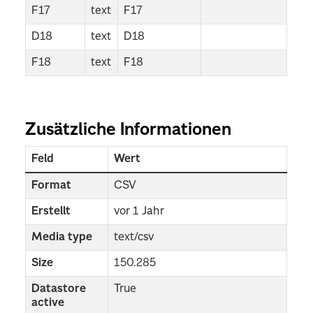
F17
text
F17
D18
text
D18
F18
text
F18
Zusätzliche Informationen
Feld
Wert
Format
CSV
Erstellt
vor 1 Jahr
Media type
text/csv
Size
150.285
Datastore
True
active