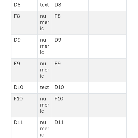
D8
text
D8
F8
nu
F8
mer
ic
D9
nu
D9
mer
ic
F9
nu
F9
mer
ic
D10
text
D10
F10
nu
F10
mer
ic
D11
nu
D11
mer
ic