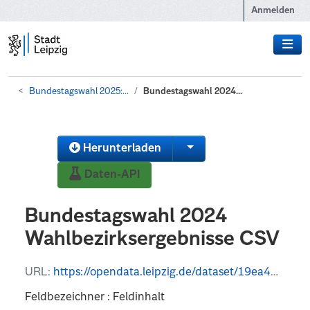
Zum Hauptinhalt wechseln
Anmelden
Bundestagswahl 2025:...
Bundestagswahl 2024...
Herunterladen
Daten-API
Bundestagswahl 2024
Wahlbezirksergebnisse CSV
URL:
https://opendata.leipzig.de/dataset/19ea44b0-1d0f-4e4e-b6e4-4f4d5bcc0c90/resource/4c15e14f-79db-42a0-98ef-83a1d228dd16/download/open-data-14713000-bundestagswahl-wahlbezirk.csv
Feldbezeichner : Feldinhalt