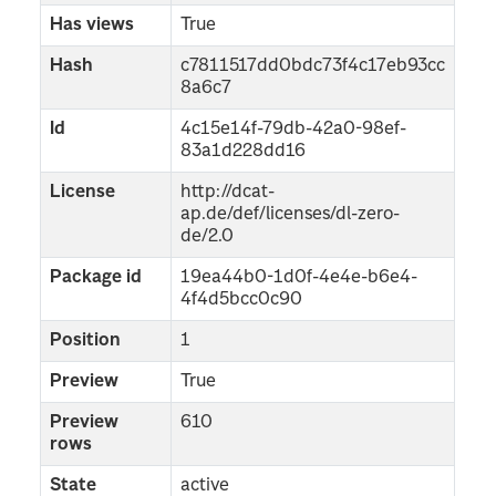
Has views
True
Hash
c7811517dd0bdc73f4c17eb93cc
8a6c7
Id
4c15e14f-79db-42a0-98ef-
83a1d228dd16
License
http://dcat-
ap.de/def/licenses/dl-zero-
de/2.0
Package id
19ea44b0-1d0f-4e4e-b6e4-
4f4d5bcc0c90
Position
1
Preview
True
Preview
610
rows
State
active