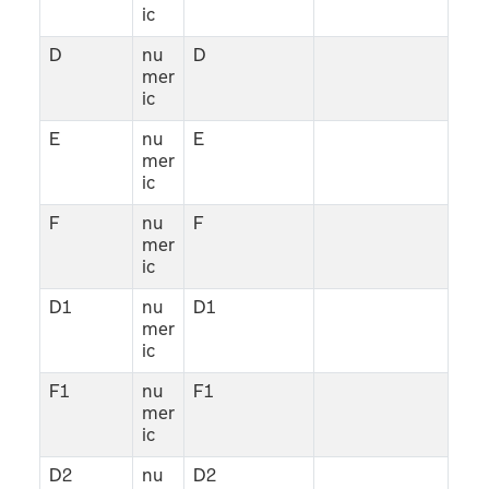
ic
D
nu
D
mer
ic
E
nu
E
mer
ic
F
nu
F
mer
ic
D1
nu
D1
mer
ic
F1
nu
F1
mer
ic
D2
nu
D2