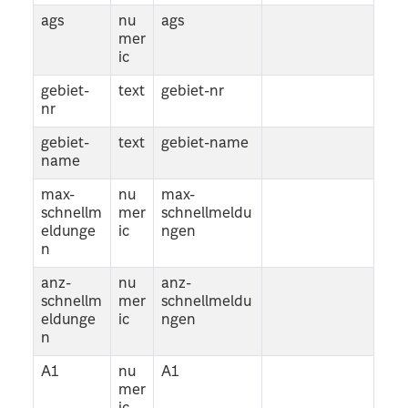
ags
nu
ags
mer
ic
gebiet-
text
gebiet-nr
nr
gebiet-
text
gebiet-name
name
max-
nu
max-
schnellm
mer
schnellmeldu
eldunge
ic
ngen
n
anz-
nu
anz-
schnellm
mer
schnellmeldu
eldunge
ic
ngen
n
A1
nu
A1
mer