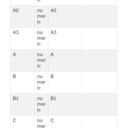
ic
A2
nu
A2
mer
ic
A3
nu
A3
mer
ic
A
nu
A
mer
ic
B
nu
B
mer
ic
B1
nu
B1
mer
ic
C
nu
C
mer