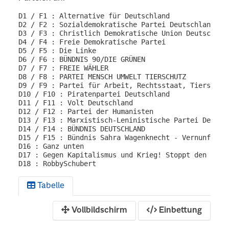
D1 / F1 : Alternative für Deutschland

D2 / F2 : Sozialdemokratische Partei Deutschlands

D3 / F3 : Christlich Demokratische Union Deutschland
D4 / F4 : Freie Demokratische Partei

D5 / F5 : Die Linke

D6 / F6 : BÜNDNIS 90/DIE GRÜNEN

D7 / F7 : FREIE WÄHLER

D8 / F8 : PARTEI MENSCH UMWELT TIERSCHUTZ

D9 / F9 : Partei für Arbeit, Rechtsstaat, Tierschut
D10 / F10 : Piratenpartei Deutschland

D11 / F11 : Volt Deutschland

D12 / F12 : Partei der Humanisten

D13 / F13 : Marxistisch-Leninistische Partei Deutsch
D14 / F14 : BÜNDNIS DEUTSCHLAND

D15 / F15 : Bündnis Sahra Wagenknecht - Vernunft und
D16 : Ganz unten

D17 : Gegen Kapitalismus und Krieg! Stoppt den Genoz
Tabelle
Vollbildschirm
Einbettung