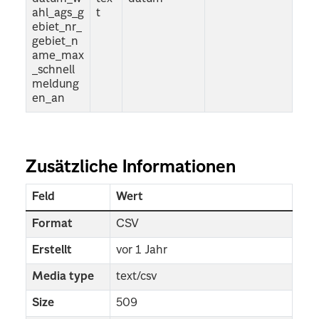
ahl_ags_g
t
ebiet_nr_
gebiet_n
ame_max
_schnell
meldung
en_an
Zusätzliche Informationen
Feld
Wert
Format
CSV
Erstellt
vor 1 Jahr
Media type
text/csv
Size
509