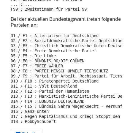
... : ...

Bei der aktuellen Bundestagswahl treten folgende
Parteien an:
D1 / F1 : Alternative für Deutschland

D2 / F2 : Sozialdemokratische Partei Deutschlands

D3 / F3 : Christlich Demokratische Union Deutschland
D4 / F4 : Freie Demokratische Partei

D5 / F5 : Die Linke

D6 / F6 : BÜNDNIS 90/DIE GRÜNEN

D7 / F7 : FREIE WÄHLER

D8 / F8 : PARTEI MENSCH UMWELT TIERSCHUTZ

D9 / F9 : Partei für Arbeit, Rechtsstaat, Tierschut
D10 / F10 : Piratenpartei Deutschland

D11 / F11 : Volt Deutschland

D12 / F12 : Partei der Humanisten

D13 / F13 : Marxistisch-Leninistische Partei Deutsch
D14 / F14 : BÜNDNIS DEUTSCHLAND

D15 / F15 : Bündnis Sahra Wagenknecht - Vernunft und
D16 : Ganz unten

D17 : Gegen Kapitalismus und Krieg! Stoppt den Genoz