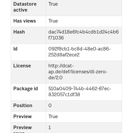
Datastore
True
active
Has views
True
Hash
dac74d18e6fc4b4cdb1d24c4b6
f71036
Id
092f8cb1-bc8d-48e0-ac86-
252d8af2ece2
License
http://dcat-
ap.de/def/licenses/dl-zero-
de/2.0
Package id
510a0409-744b-4462-87ec-
832057c1df38
Position
0
Preview
True
Preview
1