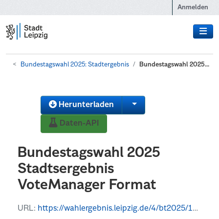
Zum Hauptinhalt wechseln
Anmelden
Bundestagswahl 2025: Stadtergebnis
Bundestagswahl 2025...
Herunterladen
Daten-API
Bundestagswahl 2025
Stadtsergebnis
VoteManager Format
URL:
https://wahlergebnis.leipzig.de/4/bt2025/14713000/daten/opendata/Open-Data-14713000-Bundestagswahl-Stadtgebiet.csv