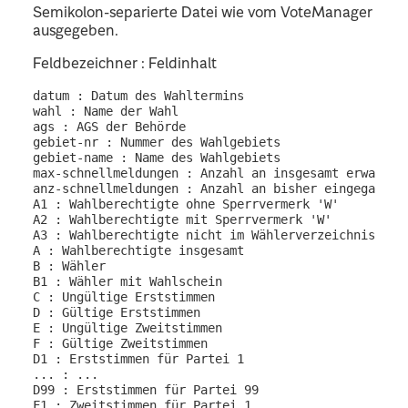
Semikolon-separierte Datei wie vom VoteManager
ausgegeben.
Feldbezeichner : Feldinhalt
datum : Datum des Wahltermins

wahl : Name der Wahl

ags : AGS der Behörde

gebiet-nr : Nummer des Wahlgebiets

gebiet-name : Name des Wahlgebiets

max-schnellmeldungen : Anzahl an insgesamt erwartete
anz-schnellmeldungen : Anzahl an bisher eingegangene
A1 : Wahlberechtigte ohne Sperrvermerk 'W'

A2 : Wahlberechtigte mit Sperrvermerk 'W'

A3 : Wahlberechtigte nicht im Wählerverzeichnis

A : Wahlberechtigte insgesamt

B : Wähler

B1 : Wähler mit Wahlschein

C : Ungültige Erststimmen

D : Gültige Erststimmen

E : Ungültige Zweitstimmen

F : Gültige Zweitstimmen

D1 : Erststimmen für Partei 1

... : ...

D99 : Erststimmen für Partei 99

F1 : Zweitstimmen für Partei 1
