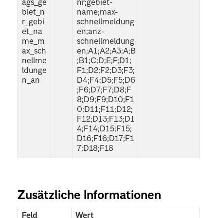
ags_ge
nr;gebiet-
biet_n
name;max-
r_gebi
schnellmeldung
et_na
en;anz-
me_m
schnellmeldung
ax_sch
en;A1;A2;A3;A;B
nellme
;B1;C;D;E;F;D1;
ldunge
F1;D2;F2;D3;F3;
n_an
D4;F4;D5;F5;D6
;F6;D7;F7;D8;F
8;D9;F9;D10;F1
0;D11;F11;D12;
F12;D13;F13;D1
4;F14;D15;F15;
D16;F16;D17;F1
7;D18;F18
Zusätzliche Informationen
Feld
Wert