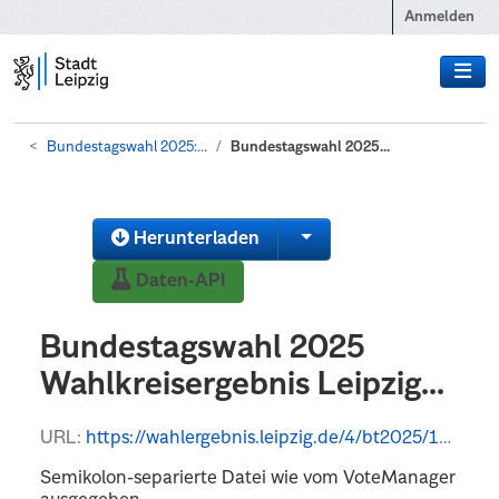
Zum Hauptinhalt wechseln
Anmelden
Bundestagswahl 2025:...
Bundestagswahl 2025...
Herunterladen
Daten-API
Bundestagswahl 2025
Wahlkreisergebnis Leipzig...
URL:
https://wahlergebnis.leipzig.de/4/bt2025/14713000/daten/opendata/Open-Data-14713000-Bundestagswahl-Gemeinden-Wahlkreis-151.csv
Semikolon-separierte Datei wie vom VoteManager