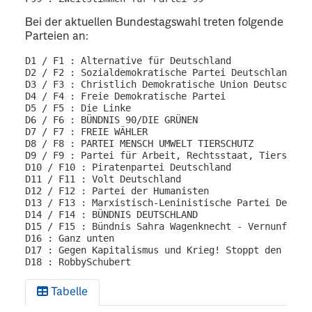
Bei der aktuellen Bundestagswahl treten folgende
Parteien an:
D1 / F1 : Alternative für Deutschland

D2 / F2 : Sozialdemokratische Partei Deutschlands

D3 / F3 : Christlich Demokratische Union Deutschland
D4 / F4 : Freie Demokratische Partei

D5 / F5 : Die Linke

D6 / F6 : BÜNDNIS 90/DIE GRÜNEN

D7 / F7 : FREIE WÄHLER

D8 / F8 : PARTEI MENSCH UMWELT TIERSCHUTZ

D9 / F9 : Partei für Arbeit, Rechtsstaat, Tierschut
D10 / F10 : Piratenpartei Deutschland

D11 / F11 : Volt Deutschland

D12 / F12 : Partei der Humanisten

D13 / F13 : Marxistisch-Leninistische Partei Deutsch
D14 / F14 : BÜNDNIS DEUTSCHLAND

D15 / F15 : Bündnis Sahra Wagenknecht - Vernunft und
D16 : Ganz unten

D17 : Gegen Kapitalismus und Krieg! Stoppt den Genoz
Tabelle