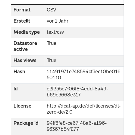
Format
CSV
Erstellt
vor 1 Jahr
Media type
text/csv
Datastore
True
active
Has views
True
Hash
11491971e748594cf3ec10be016
50110
Id
e2f335e7-06f8-4edd-8a49-
b69e3668e317
License
http://dcat-ap.de/def/licenses/dl-
zero-de/2.0
Package id
94ff8fe8-ce67-48a6-a196-
93367b54f277