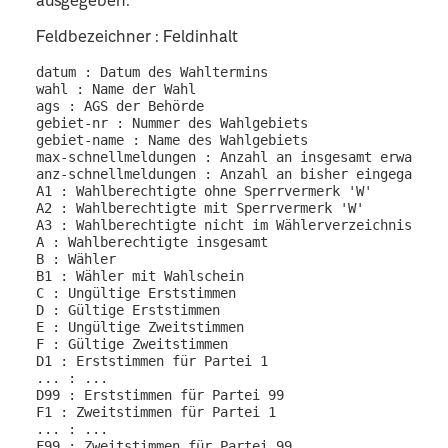
ausgegeben.
Feldbezeichner : Feldinhalt
datum : Datum des Wahltermins

wahl : Name der Wahl

ags : AGS der Behörde

gebiet-nr : Nummer des Wahlgebiets

gebiet-name : Name des Wahlgebiets

max-schnellmeldungen : Anzahl an insgesamt erwartete
anz-schnellmeldungen : Anzahl an bisher eingegangene
A1 : Wahlberechtigte ohne Sperrvermerk 'W'

A2 : Wahlberechtigte mit Sperrvermerk 'W'

A3 : Wahlberechtigte nicht im Wählerverzeichnis

A : Wahlberechtigte insgesamt

B : Wähler

B1 : Wähler mit Wahlschein

C : Ungültige Erststimmen

D : Gültige Erststimmen

E : Ungültige Zweitstimmen

F : Gültige Zweitstimmen

D1 : Erststimmen für Partei 1

... : ...

D99 : Erststimmen für Partei 99

F1 : Zweitstimmen für Partei 1

... : ...
