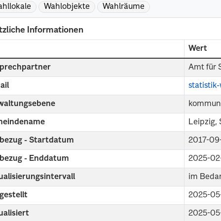
hllokale
Wahlobjekte
Wahlräume
tzliche Informationen
d
Wert
prechpartner
Amt für 
ail
statisti
waltungsebene
kommuna
eindename
Leipzig,
tbezug - Startdatum
2017-09
tbezug - Enddatum
2025-02
alisierungsintervall
im Bedar
gestellt
2025-05
alisiert
2025-05