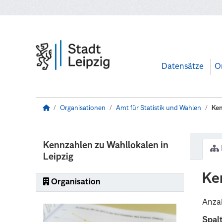
Zum Hauptinhalt wechseln
Datensätze
O
Organisationen
Amt für Statistik und Wahlen
Ken
Kennzahlen zu Wahllokalen in
Leipzig
Ke
Organisation
Anzah
Spal