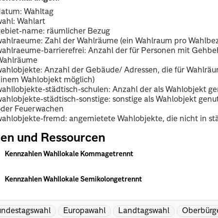
datum: Wahltag
ahl: Wahlart
gebiet-name: räumlicher Bezug
wahlraeume: Zahl der Wahlräume (ein Wahlraum pro Wahlbez
ahlraeume-barrierefrei: Anzahl der für Personen mit Gehbe
Wahlräume
wahlobjekte: Anzahl der Gebäude/ Adressen, die für Wahlr
einem Wahlobjekt möglich)
ahllobjekte-städtisch-schulen: Anzahl der als Wahlobjekt g
ahlobjekte-städtisch-sonstige: sonstige als Wahlobjekt genu
oder Feuerwachen
ahlobjekte-fremd: angemietete Wahlobjekte, die nicht in st
en und Ressourcen
Kennzahlen Wahllokale Kommagetrennt
Kennzahlen Wahllokale Semikolongetrennt
ndestagswahl
Europawahl
Landtagswahl
Oberbürg