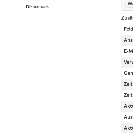
Wa
Facebook
Zusä
Fel
Ans
E-M
Ver
Gem
Zei
Zei
Aktu
Aus
Aktu