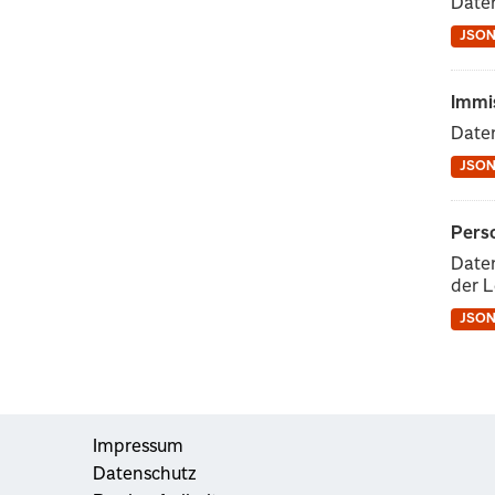
Date
JSO
Immi
Daten
JSO
Pers
Date
der L
JSO
Impressum
Datenschutz