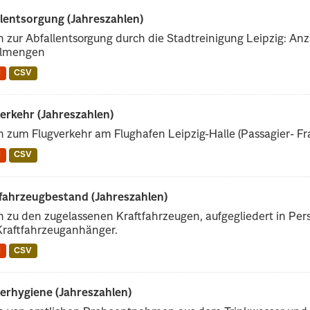
lentsorgung (Jahreszahlen)
 zur Abfallentsorgung durch die Stadtreinigung Leipzig: Anz
llmengen
N
CSV
erkehr (Jahreszahlen)
 zum Flugverkehr am Flughafen Leipzig-Halle (Passagier- Fra
N
CSV
tfahrzeugbestand (Jahreszahlen)
 zu den zugelassenen Kraftfahrzeugen, aufgegliedert in Pe
Kraftfahrzeuganhänger.
N
CSV
erhygiene (Jahreszahlen)