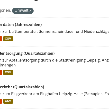
orien:
Umwelt
erdaten (Jahreszahlen)
n zur Lufttemperatur, Sonnenscheindauer und Niederschläg
N
CSV
llentsorgung (Quartalszahlen)
 zur Abfallentsorgung durch die Stadtreinigung Leipzig: Anz
llmengen
N
CSV
erkehr (Quartalszahlen)
 zum Flugverkehr am Flughafen Leipzig-Halle (Passagier- Fra
N
CSV