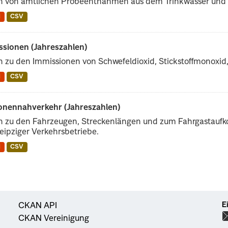
n von amtlichen Probeentnahmen aus dem Trinkwasser und
N
CSV
ssionen (Jahreszahlen)
 zu den Immissionen von Schwefeldioxid, Stickstoffmonoxid, 
N
CSV
onennahverkehr (Jahreszahlen)
n zu den Fahrzeugen, Streckenlängen und zum Fahrgastau
eipziger Verkehrsbetriebe.
N
CSV
E
CKAN API
CKAN Vereinigung