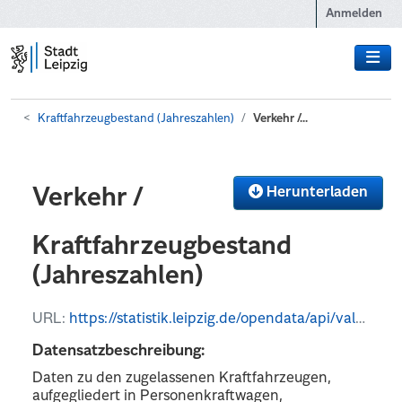
Zum Hauptinhalt wechseln
Anmelden
Kraftfahrzeugbestand (Jahreszahlen)
Verkehr /...
Herunterladen
Verkehr /
Kraftfahrzeugbestand
(Jahreszahlen)
URL:
https://statistik.leipzig.de/opendata/api/values?kategorie_nr=10&rubrik_nr=2&periode=y&format=csv
Datensatzbeschreibung:
Daten zu den zugelassenen Kraftfahrzeugen,
aufgegliedert in Personenkraftwagen,