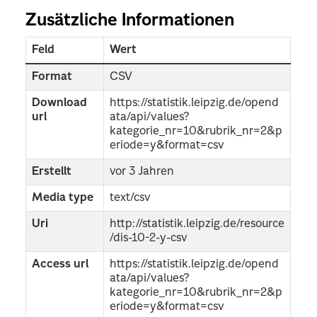
Zusätzliche Informationen
Feld
Wert
Format
CSV
Download
https://statistik.leipzig.de/opend
url
ata/api/values?
kategorie_nr=10&rubrik_nr=2&p
eriode=y&format=csv
Erstellt
vor 3 Jahren
Media type
text/csv
Uri
http://statistik.leipzig.de/resource
/dis-10-2-y-csv
Access url
https://statistik.leipzig.de/opend
ata/api/values?
kategorie_nr=10&rubrik_nr=2&p
eriode=y&format=csv