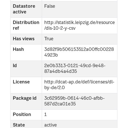
Datastore
False
active
Distribution
http://statistik.leipzig.de/resource
ref
/dis-10-2-y-csv
Has views
True
Hash
3d82f9b506153512a00ffc00228
4923b
Id
2e0b3313-0121-49cd-9e48-
87a4db4a4d35
License
http://dcat-ap.de/def/licenses/dl-
by-de/2.0
Package id
3c62959b-0614-46c0-afbb-
587d2ca01e35
Position
1
State
active