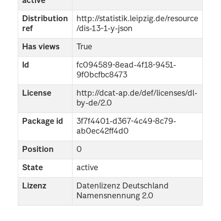
active
Distribution
http://statistik.leipzig.de/resource
ref
/dis-13-1-y-json
Has views
True
Id
fc094589-8ead-4f18-9451-
9f0bcfbc8473
License
http://dcat-ap.de/def/licenses/dl-
by-de/2.0
Package id
3f7f4401-d367-4c49-8c79-
ab0ec42ff4d0
Position
0
State
active
Lizenz
Datenlizenz Deutschland
Namensnennung 2.0