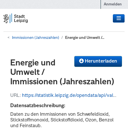
Zum Hauptinhalt wechseln
Anmelden
Immissionen (Jahreszahlen)
Energie und Umwelt /...
Herunterladen
Energie und
Umwelt /
Immissionen (Jahreszahlen)
URL:
https://statistik.leipzig.de/opendata/api/values?kategorie_nr=13&rubrik_nr=1&periode=y&format=json
Datensatzbeschreibung:
Daten zu den Immissionen von Schwefeldioxid,
Stickstoffmonoxid, Stickstoffdioxid, Ozon, Benzol
und Feinstaub.