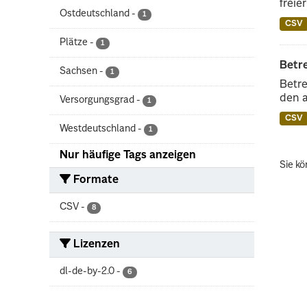
freie
Ostdeutschland
-
1
CSV
Plätze
-
1
Betr
Sachsen
-
1
Betre
den 
Versorgungsgrad
-
1
CSV
Westdeutschland
-
1
Nur häufige Tags anzeigen
Sie kö
Formate
CSV
-
8
Lizenzen
dl-de-by-2.0
-
6