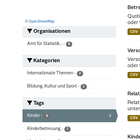
Betr
Quoti
© OpenStreetMap
oder 
Organisationen
CSV
Amt für Statistik...
-
8
Vers
Verso
Kategorien
oder 
Internationale Themen
-
2
CSV
Bildung, Kultur und Sport
-
1
Rela
Relat
Tags
unter
Kinder
-
x
8
CSV
Kinderbetreuung
-
7
Kinde