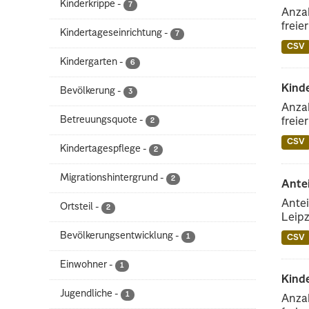
Kinderkrippe
-
7
Anzah
freie
Kindertageseinrichtung
-
7
CSV
Kindergarten
-
6
Kind
Bevölkerung
-
3
Anzah
Betreuungsquote
-
freie
2
CSV
Kindertagespflege
-
2
Migrationshintergrund
-
2
Ante
Antei
Ortsteil
-
2
Leipz
Bevölkerungsentwicklung
-
1
CSV
Einwohner
-
1
Kinde
Jugendliche
-
1
Anzah