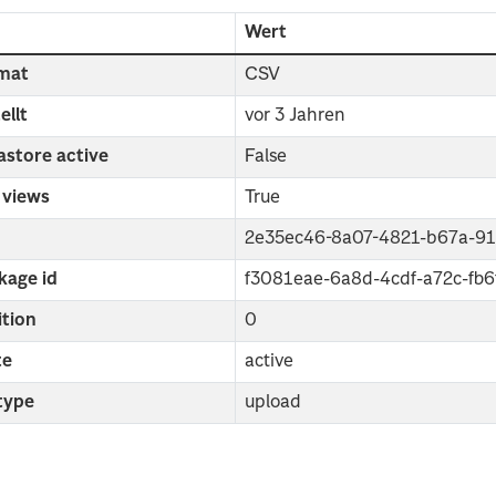
d
Wert
mat
CSV
ellt
vor 3 Jahren
astore active
False
 views
True
2e35ec46-8a07-4821-b67a-91
kage id
f3081eae-6a8d-4cdf-a72c-fb
ition
0
te
active
 type
upload