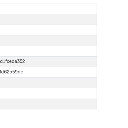
d1fceda352
6fd62b59dc