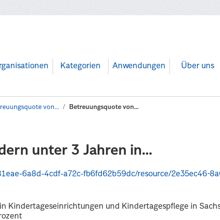
rganisationen
Kategorien
Anwendungen
Über uns
reuungsquote von...
Betreuungsquote von...
rn unter 3 Jahren in...
a8d-4cdf-a72c-fb6fd62b59dc/resource/2e35ec46-8a07-4821-b67a-91d1fceda3
 in Kindertageseinrichtungen und Kindertagespflege in Sac
rozent