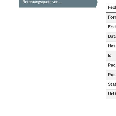
Betreuungsquote von...
Fel
For
Erst
Dat
Has
Id
Pac
Pos
Sta
Url