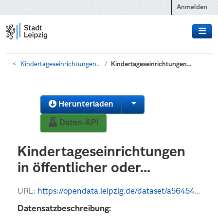
Zum Hauptinhalt wechseln
Anmelden
Kindertageseinrichtungen...
Kindertageseinrichtungen...
Herunterladen
Daten-API
Kindertageseinrichtungen
in öffentlicher oder...
URL:
https://opendata.leipzig.de/dataset/a5645464-a1be-4d20-a8e4-cb2849692fb9/resource/3ce1d143-c1f6-45d9-bdcf-a468c948fbad/download/tab2.csv
Datensatzbeschreibung: