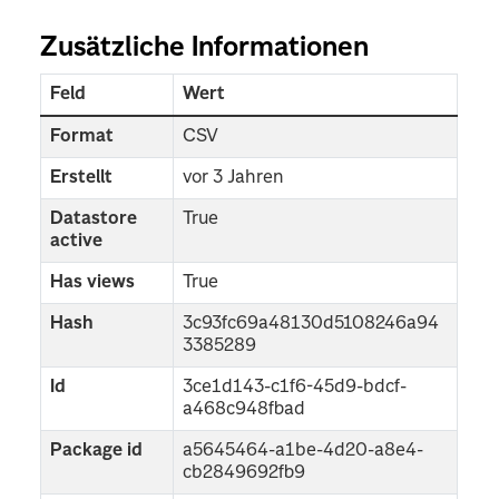
Zusätzliche Informationen
Feld
Wert
Format
CSV
Erstellt
vor 3 Jahren
Datastore
True
active
Has views
True
Hash
3c93fc69a48130d5108246a94
3385289
Id
3ce1d143-c1f6-45d9-bdcf-
a468c948fbad
Package id
a5645464-a1be-4d20-a8e4-
cb2849692fb9