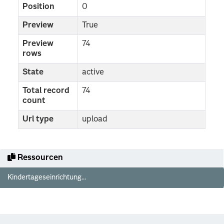
Position
0
Preview
True
Preview
74
rows
State
active
Total record
74
count
Url type
upload
Ressourcen
Kindertageseinrichtung...