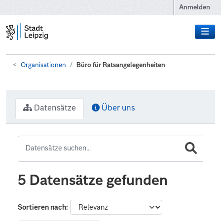
Zum Hauptinhalt wechseln
Anmelden
Organisationen
Büro für Ratsangelegenheiten
Datensätze
Über uns
5 Datensätze gefunden
Sortieren nach