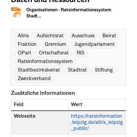
Daten und Ressourcen
Organisationen - Ratsinformationssystem
Stadt...
Allris
Aufsichtsrat
Ausschuss
Beirat
Fraktion
Gremium
Jugendparlament
OParl
Ortschaftsrat
RIS
Ratsinformationssystem
Stadtbezirksbeirat
Stadtrat
Stiftung
Zweckverband
Zusätzliche Informationen
Feld
Wert
Webseite
https://ratsinformation
.leipzig.de/allris_leipzig
_public/