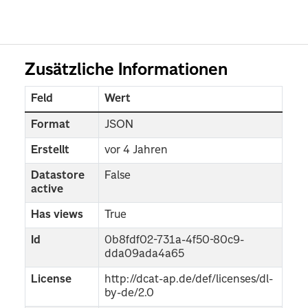
Zusätzliche Informationen
Feld
Wert
Format
JSON
Erstellt
vor 4 Jahren
Datastore
False
active
Has views
True
Id
0b8fdf02-731a-4f50-80c9-
dda09ada4a65
License
http://dcat-ap.de/def/licenses/dl-
by-de/2.0