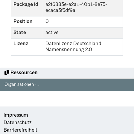
Package id
a2f6883e-a2a1-40b1-8e75-
ecaca3f3df9a
Position
0
State
active
Lizenz
Datenlizenz Deutschland
Namensnennung 2.0
Ressourcen
Organisationen -...
Impressum
Datenschutz
Barrierefreiheit