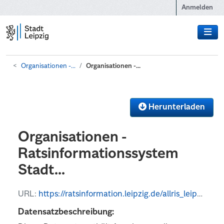
Zum Hauptinhalt wechseln
Anmelden
Organisationen -...
Organisationen -...
Herunterladen
Organisationen -
Ratsinformationssystem
Stadt...
URL:
https://ratsinformation.leipzig.de/allris_leipzig_public/oparl/organizations
Datensatzbeschreibung: