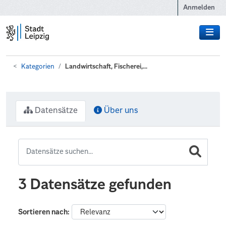
Zum Hauptinhalt wechseln
Anmelden
Kategorien
Landwirtschaft, Fischerei,...
Datensätze
Über uns
3 Datensätze gefunden
Sortieren nach