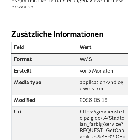
Es gibt noch keine Darstellungen/Views für diese
Ressource
Zusätzliche Informationen
Feld
Wert
Format
WMS
Erstellt
vor 3 Monaten
Media type
application/vnd.og
c.wms_xml
Modified
2026-05-18
Uri
https://geodienste.l
eipzig.de/l4/Stadtp
lan_farbig/service?
REQUEST=GetCap
abilities&SERVICE=