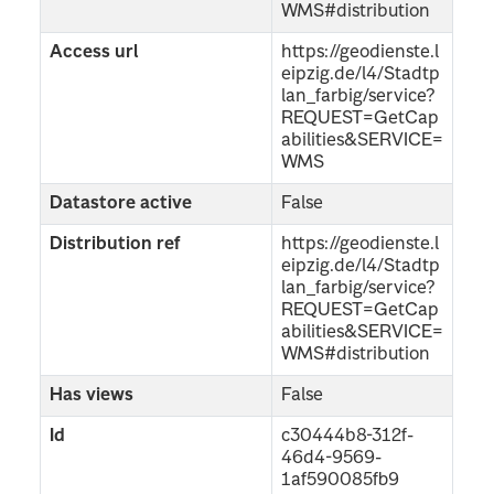
WMS#distribution
Access url
https://geodienste.l
eipzig.de/l4/Stadtp
lan_farbig/service?
REQUEST=GetCap
abilities&SERVICE=
WMS
Datastore active
False
Distribution ref
https://geodienste.l
eipzig.de/l4/Stadtp
lan_farbig/service?
REQUEST=GetCap
abilities&SERVICE=
WMS#distribution
Has views
False
Id
c30444b8-312f-
46d4-9569-
1af590085fb9