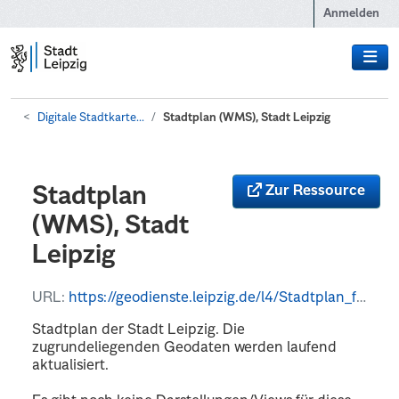
Zum Hauptinhalt wechseln
Anmelden
Digitale Stadtkarte...
Stadtplan (WMS), Stadt Leipzig
Zur Ressource
Stadtplan
(WMS), Stadt
Leipzig
URL:
https://geodienste.leipzig.de/l4/Stadtplan_farbig/service?REQUEST=GetCapabilities&SERVICE=WMS
Stadtplan der Stadt Leipzig. Die
zugrundeliegenden Geodaten werden laufend
aktualisiert.