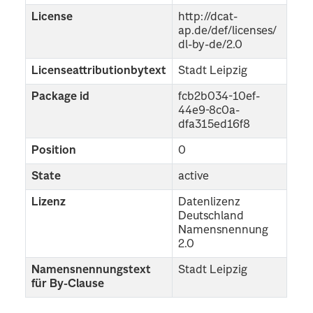
License
http://dcat-
ap.de/def/licenses/
dl-by-de/2.0
Licenseattributionbytext
Stadt Leipzig
Package id
fcb2b034-10ef-
44e9-8c0a-
dfa315ed16f8
Position
0
State
active
Lizenz
Datenlizenz
Deutschland
Namensnennung
2.0
Namensnennungstext
Stadt Leipzig
für By-Clause