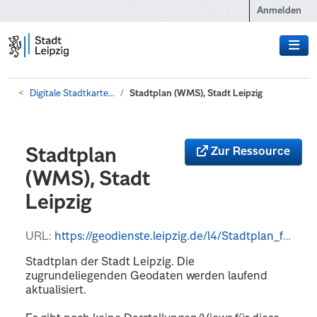
Zum Hauptinhalt wechseln
Anmelden
Digitale Stadtkarte...
Stadtplan (WMS), Stadt Leipzig
Zur Ressource
Stadtplan
(WMS), Stadt
Leipzig
URL:
https://geodienste.leipzig.de/l4/Stadtplan_farbig/service?REQUEST=GetCapabilities&SERVICE=WMS
Stadtplan der Stadt Leipzig. Die
zugrundeliegenden Geodaten werden laufend
aktualisiert.