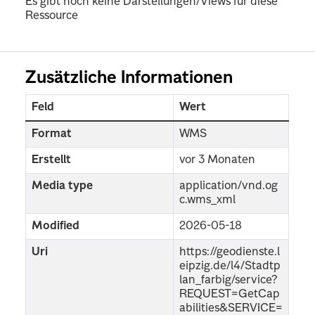
Es gibt noch keine Darstellungen/Views für diese
Ressource
Zusätzliche Informationen
Feld
Wert
Format
WMS
Erstellt
vor 3 Monaten
Media type
application/vnd.og
c.wms_xml
Modified
2026-05-18
Uri
https://geodienste.l
eipzig.de/l4/Stadtp
lan_farbig/service?
REQUEST=GetCap
abilities&SERVICE=