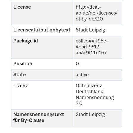
License
http://dcat-
ap.de/def/licenses/
dl-by-de/2.0
Licenseattributionbytext
Stadt Leipzig
Package id
c3ffce44-f95e-
4e5d-9513-
a53c9f11d167
Position
0
State
active
Lizenz
Datenlizenz
Deutschland
Namensnennung
2.0
Namensnennungstext
Stadt Leipzig
für By-Clause