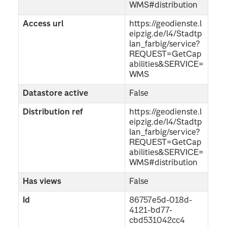
WMS#distribution
Access url
https://geodienste.l
eipzig.de/l4/Stadtp
lan_farbig/service?
REQUEST=GetCap
abilities&SERVICE=
WMS
Datastore active
False
Distribution ref
https://geodienste.l
eipzig.de/l4/Stadtp
lan_farbig/service?
REQUEST=GetCap
abilities&SERVICE=
WMS#distribution
Has views
False
Id
86757e5d-018d-
4121-bd77-
cbd531042cc4