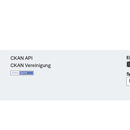
E
CKAN API
CKAN Vereinigung
S