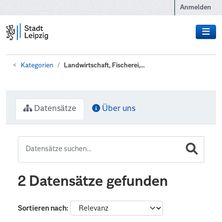
Zum Hauptinhalt wechseln
Anmelden
Kategorien
Landwirtschaft, Fischerei,...
Datensätze
Über uns
2 Datensätze gefunden
Sortieren nach