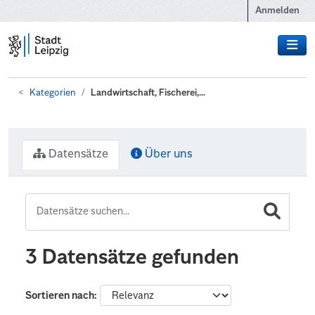
Zum Hauptinhalt wechseln
Anmelden
Kategorien
Landwirtschaft, Fischerei,...
Datensätze
Über uns
3 Datensätze gefunden
Sortieren nach