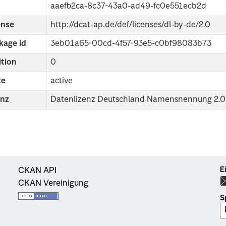
aaefb2ca-8c37-43a0-ad49-fc0e551ecb2d
ense
http://dcat-ap.de/def/licenses/dl-by-de/2.0
kage id
3eb01a65-00cd-4f57-93e5-c0bf98083b73
ition
0
te
active
enz
Datenlizenz Deutschland Namensnennung 2.0
E
CKAN API
CKAN Vereinigung
S