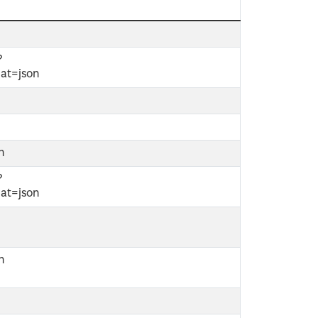
?
at=json
on
?
at=json
on