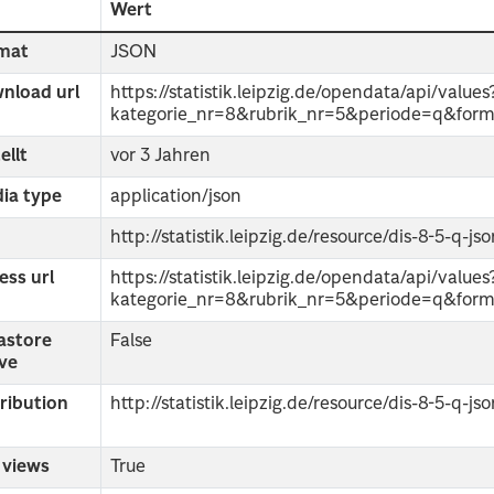
d
Wert
mat
JSON
nload url
https://statistik.leipzig.de/opendata/api/values
kategorie_nr=8&rubrik_nr=5&periode=q&form
ellt
vor 3 Jahren
ia type
application/json
http://statistik.leipzig.de/resource/dis-8-5-q-js
ess url
https://statistik.leipzig.de/opendata/api/values
kategorie_nr=8&rubrik_nr=5&periode=q&form
astore
False
ive
tribution
http://statistik.leipzig.de/resource/dis-8-5-q-js
 views
True