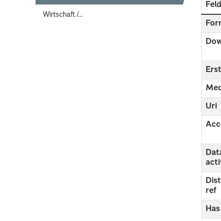
Fel
Wirtschaft /...
For
Dow
Erst
Med
Uri
Acc
Dat
act
Dis
ref
Has