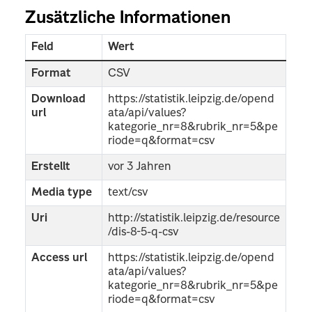
Zusätzliche Informationen
Feld
Wert
Format
CSV
Download
https://statistik.leipzig.de/opend
url
ata/api/values?
kategorie_nr=8&rubrik_nr=5&pe
riode=q&format=csv
Erstellt
vor 3 Jahren
Media type
text/csv
Uri
http://statistik.leipzig.de/resource
/dis-8-5-q-csv
Access url
https://statistik.leipzig.de/opend
ata/api/values?
kategorie_nr=8&rubrik_nr=5&pe
riode=q&format=csv