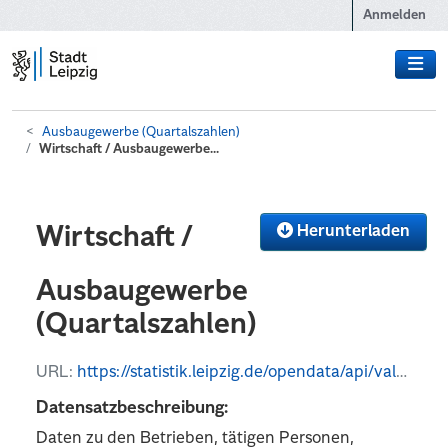
Zum Hauptinhalt wechseln
Anmelden
Ausbaugewerbe (Quartalszahlen)
Wirtschaft / Ausbaugewerbe...
Herunterladen
Wirtschaft /
Ausbaugewerbe
(Quartalszahlen)
URL:
https://statistik.leipzig.de/opendata/api/values?kategorie_nr=8&rubrik_nr=5&periode=q&format=csv
Datensatzbeschreibung:
Daten zu den Betrieben, tätigen Personen,