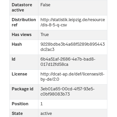
Datastore
False
active
Distribution
http://statistik.leipzig.de/resource
ref
/dis-8-5-q-csv
Has views
True
Hash
9228bdbe3b4a68f5289b895443
dc2ac3
Id
6b4a51af-2686-4e7b-bad8-
017d12fd58ca
License
http://dcat-ap.de/def/licenses/dl-
by-de/2.0
Package id
3eb01a65-00cd-4f57-93e5-
c0bf98083b73
Position
1
State
active