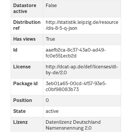
Datastore
False
active
Distribution
http://statistik.leipzig.de/resource
ref
/dis-8-5-q-json
Has views
True
Id
aaefb2ca-8c37-43a0-ad49-
fc0e551ecb2d
License
http://dcat-ap.de/def/licenses/dl-
by-de/2.0
Package id
3eb01a65-00cd-4f57-93e5-
c0bf98083b73
Position
0
State
active
Lizenz
Datenlizenz Deutschland
Namensnennung 2.0