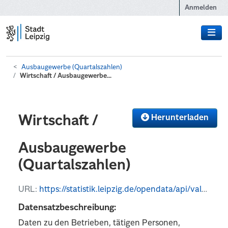
Zum Hauptinhalt wechseln
Anmelden
Ausbaugewerbe (Quartalszahlen)
Wirtschaft / Ausbaugewerbe...
Herunterladen
Wirtschaft /
Ausbaugewerbe
(Quartalszahlen)
URL:
https://statistik.leipzig.de/opendata/api/values?kategorie_nr=8&rubrik_nr=5&periode=q&format=json
Datensatzbeschreibung:
Daten zu den Betrieben, tätigen Personen,