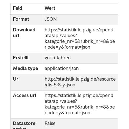
Feld
Wert
Format
JSON
Download
https://statistik.leipzig.de/opend
url
ata/api/values?
kategorie_nr=5&rubrik_nr=8&pe
riode=y&format=json
Erstellt
vor 3 Jahren
Media type
application/json
Uri
http://statistik.leipzig.de/resource
/dis-5-8-y-json
Access url
https://statistik.leipzig.de/opend
ata/api/values?
kategorie_nr=5&rubrik_nr=8&pe
riode=y&format=json
Datastore
False