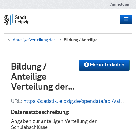
Zum Hauptinhalt wechseln
Anmelden
Anteilige Verteilung der...
Bildung / Anteilige...
Herunterladen
Bildung /
Anteilige
Verteilung der...
URL:
https://statistik.leipzig.de/opendata/api/values?kategorie_nr=5&rubrik_nr=8&periode=y&format=json
Datensatzbeschreibung:
Angaben zur anteiligen Verteilung der
Schulabschlüsse