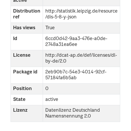
active
Distribution
http://statistik.leipzig.de/resource
ref
/dis-5-8-y-json
Has views
True
Id
6ccd0d42-9aa3-476e-a0de-
2748a31ea6ee
License
http://dcat-ap.de/def/licenses/dl-
by-de/2.0
Package id
2eb90b7c-54e3-4014-92cf-
57184fa6b5ab
Position
0
State
active
Lizenz
Datenlizenz Deutschland
Namensnennung 2.0