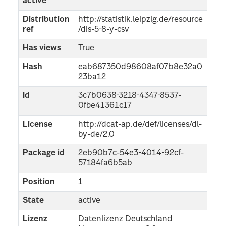
active
Distribution
http://statistik.leipzig.de/resource
ref
/dis-5-8-y-csv
Has views
True
Hash
eab687350d98608af07b8e32a0
23ba12
Id
3c7b0638-3218-4347-8537-
0fbe41361c17
License
http://dcat-ap.de/def/licenses/dl-
by-de/2.0
Package id
2eb90b7c-54e3-4014-92cf-
57184fa6b5ab
Position
1
State
active
Lizenz
Datenlizenz Deutschland