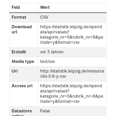
Feld
Wert
Format
CSV
Download
https://statistik.leipzig.de/opend
url
ata/api/values?
kategorie_nr=5&rubrik_nr=8&pe
riode=y&format=csv
Erstellt
vor 3 Jahren
Media type
text/csv
Uri
http://statistik.leipzig.de/resource
/dis-5-8-y-csv
Access url
https://statistik.leipzig.de/opend
ata/api/values?
kategorie_nr=5&rubrik_nr=8&pe
riode=y&format=csv
Datastore
False