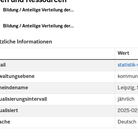
en und Ressourcen
Bildung / Anteilige Verteilung der...
Bildung / Anteilige Verteilung der...
tzliche Informationen
d
Wert
ail
statisti
waltungsebene
kommuna
eindename
Leipzig,
alisierungsintervall
jährlich
alisiert
2025-02
ache
Deutsch