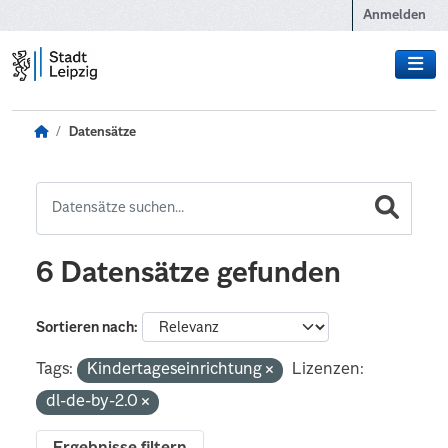
Zum Hauptinhalt wechseln
Anmelden
Datensätze
6 Datensätze gefunden
Sortieren nach
Tags:
Kindertageseinrichtung
Lizenzen:
dl-de-by-2.0