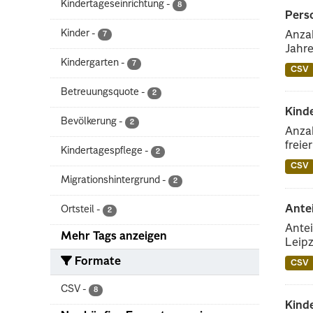
Kindertageseinrichtung
-
8
Perso
Kinder
-
Anzah
7
Jahre
Kindergarten
-
7
CSV
Betreuungsquote
-
2
Kind
Bevölkerung
-
2
Anzah
freie
Kindertagespflege
-
2
CSV
Migrationshintergrund
-
2
Ante
Ortsteil
-
2
Antei
Mehr Tags anzeigen
Leipz
Formate
CSV
CSV
-
8
Kinde