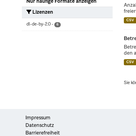
Nur häufige Formate anzeigen
Anzah
freie
Lizenzen
CSV
dl-de-by-2.0
-
6
Betr
Betre
den 
CSV
Sie kö
Impressum
Datenschutz
Barrierefreiheit