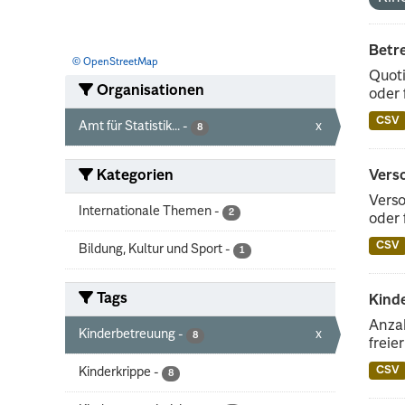
Betr
© OpenStreetMap
Quoti
Organisationen
oder 
CSV
Amt für Statistik...
-
x
8
Kategorien
Vers
Verso
Internationale Themen
-
2
oder 
CSV
Bildung, Kultur und Sport
-
1
Tags
Kinde
Anzah
Kinderbetreuung
-
x
8
freie
CSV
Kinderkrippe
-
8