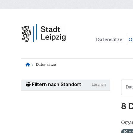
Zum Hauptinhalt wechseln
Datensätze
O
Datensätze
Filtern nach Standort
Löschen
8 
Organ
Kin