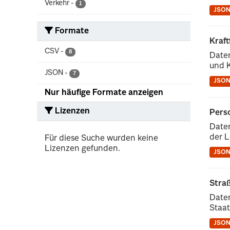
Verkehr
-
1
JSO
Formate
Kraf
CSV
-
8
Daten
und 
JSON
-
7
JSO
Nur häufige Formate anzeigen
Lizenzen
Pers
Date
der L
Für diese Suche wurden keine
Lizenzen gefunden.
JSO
Stra
Daten
Staat
JSO