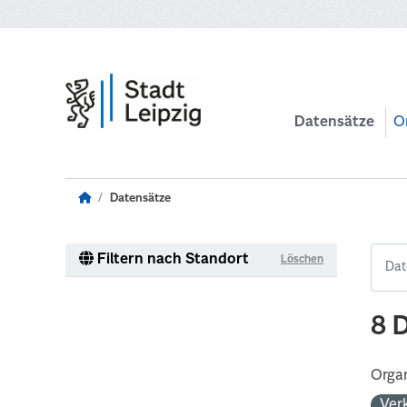
Zum Hauptinhalt wechseln
Datensätze
O
Datensätze
Filtern nach Standort
Löschen
8 
Organ
Ver