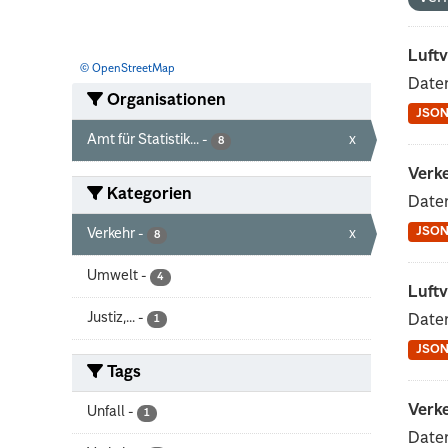
Luftv
© OpenStreetMap
Daten
Organisationen
JSO
Amt für Statistik...
-
x
8
Verke
Kategorien
Date
JSO
Verkehr
-
x
8
Umwelt
-
4
Luftv
Justiz,...
-
Daten
1
JSO
Tags
Verke
Unfall
-
1
Date