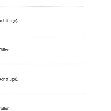
chtflüge).
ällen.
chtflüge).
ällen.