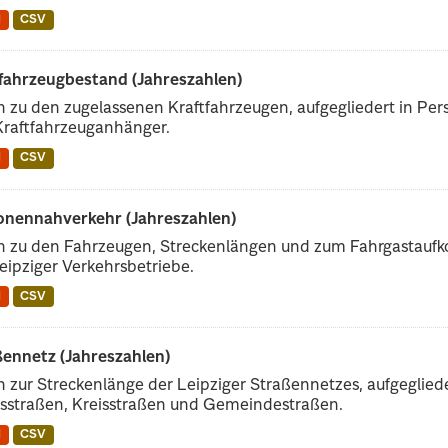
N
CSV
tfahrzeugbestand (Jahreszahlen)
 zu den zugelassenen Kraftfahrzeugen, aufgegliedert in Pe
Kraftfahrzeuganhänger.
N
CSV
onennahverkehr (Jahreszahlen)
n zu den Fahrzeugen, Streckenlängen und zum Fahrgastau
eipziger Verkehrsbetriebe.
N
CSV
ßennetz (Jahreszahlen)
 zur Streckenlänge der Leipziger Straßennetzes, aufgeglie
sstraßen, Kreisstraßen und Gemeindestraßen.
N
CSV