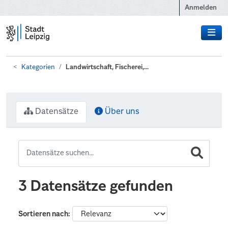
Zum Hauptinhalt wechseln
Anmelden
Kategorien
Landwirtschaft, Fischerei,...
Datensätze
Über uns
3 Datensätze gefunden
Sortieren nach